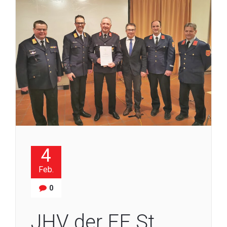
4
Feb.
0
JHV der FF St.