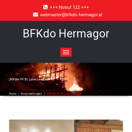
+++ Notruf 122 +++
webmaster@bfkdo-hermagor.at
BFKdo Hermagor
Toggle
navigation
JHV der FF St. Lorenzen/Les.
Home
/
Veranstaltungen
/
JHV der FF St. Lorenzen/Les.