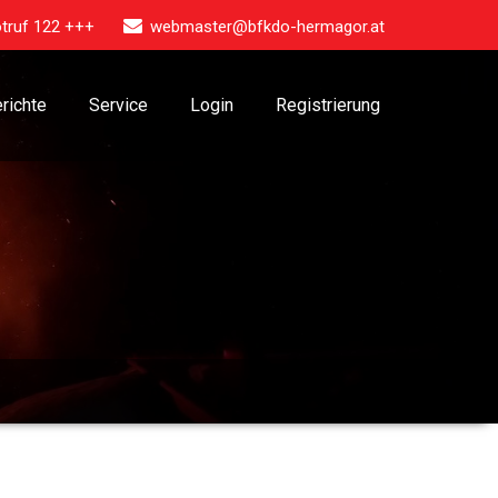
truf 122 +++
webmaster@bfkdo-hermagor.at
richte
Service
Login
Registrierung