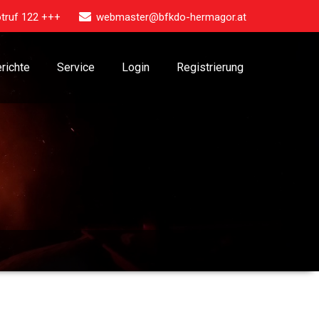
truf 122 +++
webmaster@bfkdo-hermagor.at
richte
Service
Login
Registrierung