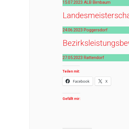
15.07.2023 ALB Birnbaum
Landesmeisterscha
24.06.2023 Poggersdorf
Bezirksleistungsb
27.05.2023 Rattendorf
Teilen mit:
Facebook
X
Gefällt mir: