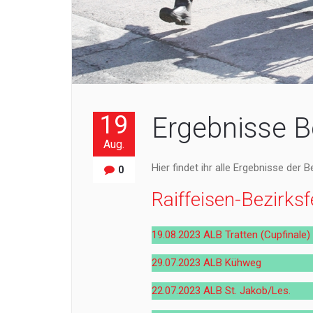
19
Ergebnisse 
Aug.
Hier findet ihr alle Ergebnisse der
0
Raiffeisen-Bezirks
19.08.2023 ALB Tratten (Cupfinale)
29.07.2023 ALB
Kühweg
22.07.2023 ALB St. Jakob/Les.