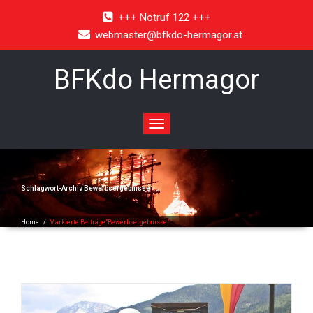
+++ Notruf 122 +++
webmaster@bfkdo-hermagor.at
BFKdo Hermagor
Toggle
navigation
Schlagwort-Archiv
Bewerbsergebnisse
Home
/
Markierte Beiträge"Bewerbsergebnisse"