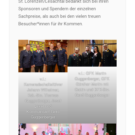
St. Lorenzen/Lesachtal bedankt sich bei ihren
Sponsoren und Spendern der einzelnen
Sachpreise, als auch bei den vielen treuen
Besucher*innen für ihr Kommen.
v.l.: GFK Martin
Guggenberger, GFK
v.l.:
Günther Martin mit
Kameradschaftsführer
Gattin und BFK-Stv.
Johann Wilhelmer,
Gerd Guggenberger
Kdt.-Stv. Thomas
Guggenberger, Josef
Lexer und
Kommandant Gerd
Guggenberger