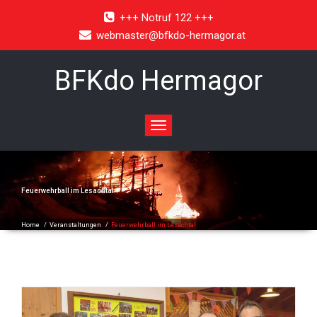
+++ Notruf 122 +++
webmaster@bfkdo-hermagor.at
BFKdo Hermagor
Toggle
navigation
Feuerwehrball im Lesachtal
Home
/
Veranstaltungen
/
Feuerwehrball im Lesachtal