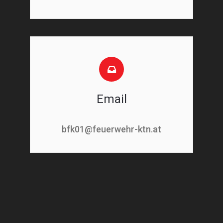
Email
bfk01@feuerwehr-ktn.at