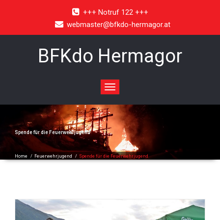
+++ Notruf 122 +++
webmaster@bfkdo-hermagor.at
BFKdo Hermagor
Toggle
navigation
Spende für die Feuerwehrjugend
Home
/
Feuerwehrjugend
/
Spende für die Feuerwehrjugend