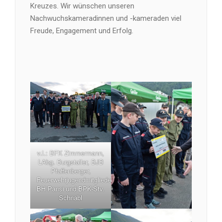
Kreuzes. Wir wünschen unseren
Nachwuchskameradinnen und -kameraden viel
Freude, Engagement und Erfolg.
v.l.: BFK Zimmermann,
LAbg. Burgstaller, BJB
Pfaffenberger,
Feuerwehrjugendmitglieder,
BH Pansi und BPK-Stv.
Schnabl