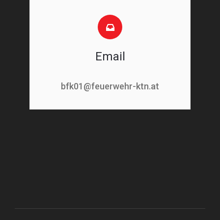
Email
bfk01@feuerwehr-ktn.at