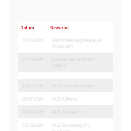
Datum
Bewerbe
16.05.2026
Bezirksleistungsbewerb in
Kötschach
27.06.2026
Landesmeisterschaft in
Griffen
18.07.2026
ALB Liesing/Lesachtal
25.07.2026
ALB Kühweg
08.08.2026
ALB Würmlach
15.08.2026
ALB Vorderberg mit