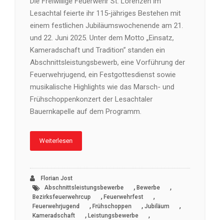
Die Freiwillige Feuerwehr St. Lorenzen im
Lesachtal feierte ihr 115-jähriges Bestehen mit
einem festlichen Jubiläumswochenende am 21.
und 22. Juni 2025. Unter dem Motto „Einsatz,
Kameradschaft und Tradition“ standen ein
Abschnittsleistungsbewerb, eine Vorführung der
Feuerwehrjugend, ein Festgottesdienst sowie
musikalische Highlights wie das Marsch- und
Frühschoppenkonzert der Lesachtaler
Bauernkapelle auf dem Programm.
Weiterlesen
Florian Jost
,
,
Abschnittsleistungsbewerbe
Bewerbe
,
,
Bezirksfeuerwehrcup
Feuerwehrfest
,
,
,
Feuerwehrjugend
Frühschoppen
Jubiläum
,
,
Kameradschaft
Leistungsbewerbe