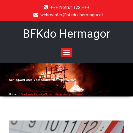
+++ Notruf 122 +++
webmaster@bfkdo-hermagor.at
BFKdo Hermagor
Toggle
navigation
Schlagwort-Archiv
Abschnittsleistungsbewerbe
Home
/
Markierte Beiträge"Abschnittsleistungsbewerbe"