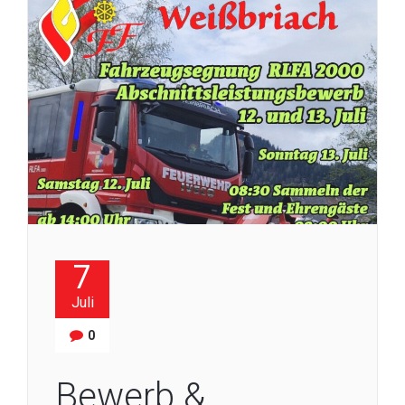
7
Juli
0
Bewerb &