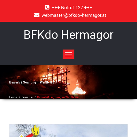
+++ Notruf 122 +++
webmaster@bfkdo-hermagor.at
BFKdo Hermagor
Toggle
navigation
Bewerb & Segnung in Weißbriach
Home
/
Bewerbe
/
Bewerb & Segnung in Weißbriach