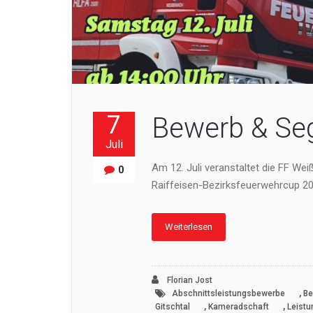
7
Bewerb & Se
Juli
Am 12. Juli veranstaltet die FF We
0
Raiffeisen-Bezirksfeuerwehrcup 20
Weiterlesen
Florian Jost
,
Abschnittsleistungsbewerbe
Be
,
,
Gitschtal
Kameradschaft
Leist