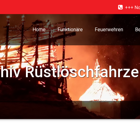
+++ No
Home
Funktionäre
Feuerwehren
Be
chiv
Rüstlöschfahrz