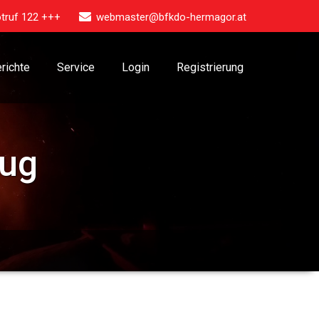
truf 122 +++
webmaster@bfkdo-hermagor.at
richte
Service
Login
Registrierung
eug