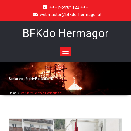
+++ Notruf 122 +++
webmaster@bfkdo-hermagor.at
BFKdo Hermagor
Toggle
navigation
Schlagwort-Archiv
Florianifeier
Home
/
Markierte Beiträge"Florianifeier"