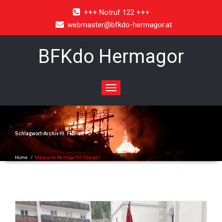
+++ Notruf 122 +++
webmaster@bfkdo-hermagor.at
BFKdo Hermagor
Toggle
navigation
Schlagwort-Archiv
Hl. Florian
Home
/
Markierte Beiträge"Hl. Florian"