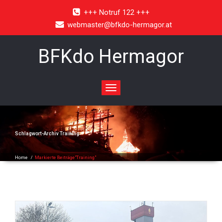
+++ Notruf 122 +++
webmaster@bfkdo-hermagor.at
BFKdo Hermagor
Toggle
navigation
Schlagwort-Archiv
Training
Home
/
Markierte Beiträge"Training"