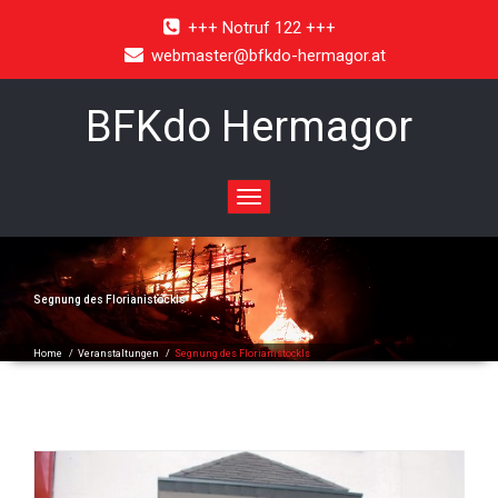
+++ Notruf 122 +++
webmaster@bfkdo-hermagor.at
BFKdo Hermagor
Toggle
navigation
Segnung des Florianistöckls
Home
/
Veranstaltungen
/
Segnung des Florianistöckls