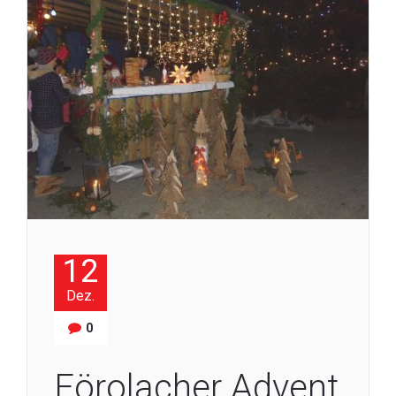
12
Dez.
0
Förolacher Advent