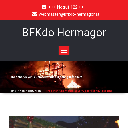
+++ Notruf 122 +++
webmaster@bfkdo-hermagor.at
BFKdo Hermagor
Toggle
navigation
Förolacher Advent auch heuer wieder sehr gut besucht
Home
/
Veranstaltungen
/
Förolacher Advent auch heuer wieder sehr gut besucht