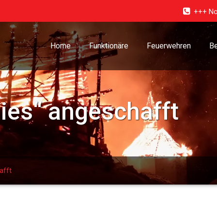
+++ No
Home
Funktionäre
Feuerwehren
Be
es“ angeschafft
afft