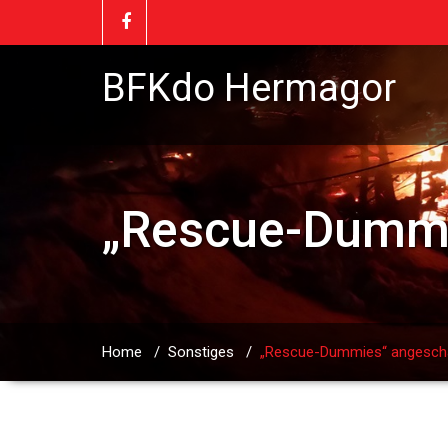
BFKdo Hermagor
„Rescue-Dummi
Home
/
Sonstiges
/
„Rescue-Dummies“ angesch