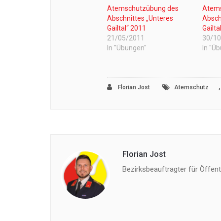
Atemschutzübung des
Atem
Abschnittes „Unteres
Absch
Gailtal“ 2011
Gailta
21/05/2011
30/1
In "Übungen"
In "Ü
Florian Jost
Atemschutz
Florian Jost
Bezirksbeauftragter für Öffentl