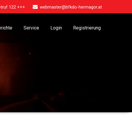
truf 122 +++
webmaster@bfkdo-hermagor.at
richte
Service
Login
Registrierung