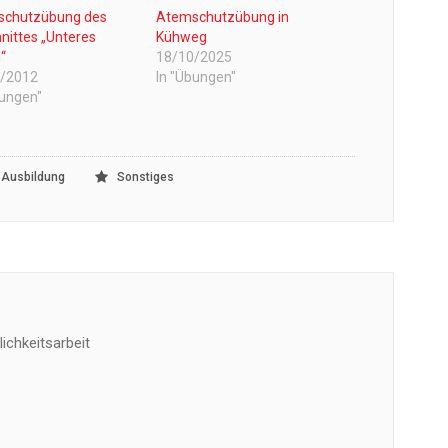
schutzübung des
Atemschutzübung in
nittes „Unteres
Kühweg
l“
18/10/2025
0/2012
In "Übungen"
bungen"
,
Ausbildung
Sonstiges
ichkeitsarbeit