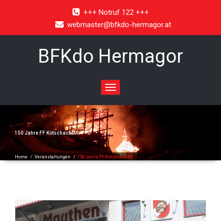
+++ Notruf 122 +++
webmaster@bfkdo-hermagor.at
BFKdo Hermagor
Toggle
navigation
150 Jahre FF Kötschach-M.
Home
/
Veranstaltungen
/
150 Jahre FF Kötschach-M.