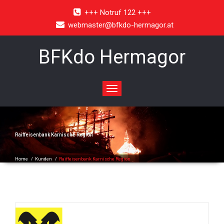
+++ Notruf 122 +++
webmaster@bfkdo-hermagor.at
BFKdo Hermagor
Toggle
navigation
Raiffeisenbank Karnische Region
Home
/
Kunden
/
Raiffeisenbank Karnische Region