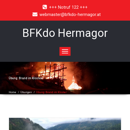
+++ Notruf 122 +++
webmaster@bfkdo-hermagor.at
BFKdo Hermagor
Toggle
navigation
Übung: Brand im Kloster
Home
/
Übungen
/
Übung: Brand im Kloster