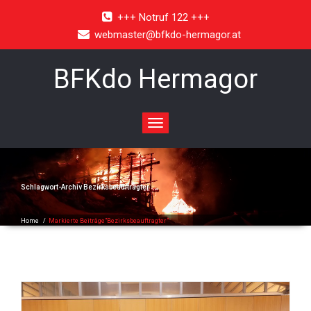
+++ Notruf 122 +++
webmaster@bfkdo-hermagor.at
BFKdo Hermagor
Toggle
navigation
Schlagwort-Archiv
Bezirksbeauftragter
Home
/
Markierte Beiträge"Bezirksbeauftragter"