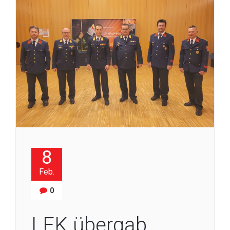
8
Feb.
0
LFK übergab