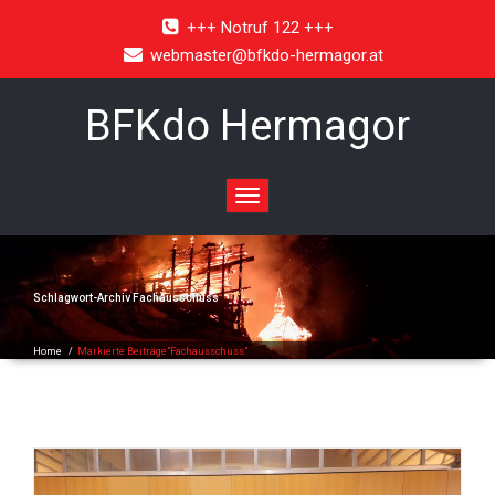
+++ Notruf 122 +++
webmaster@bfkdo-hermagor.at
BFKdo Hermagor
Toggle
navigation
Schlagwort-Archiv
Fachausschuss
Home
/
Markierte Beiträge"Fachausschuss"