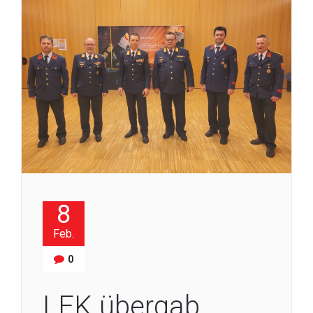
8
Feb.
0
LFK übergab