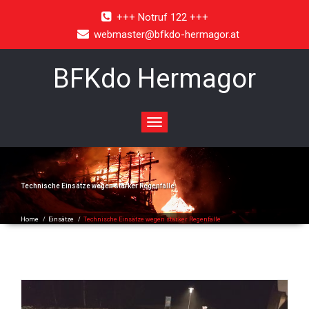
+++ Notruf 122 +++
webmaster@bfkdo-hermagor.at
BFKdo Hermagor
Toggle
navigation
Technische Einsätze wegen starker Regenfälle
Home
/
Einsätze
/
Technische Einsätze wegen starker Regenfälle