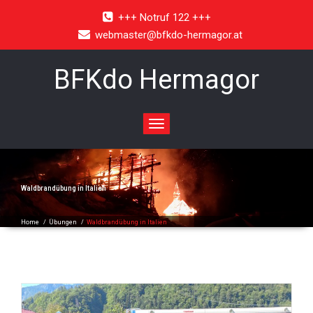
+++ Notruf 122 +++
webmaster@bfkdo-hermagor.at
BFKdo Hermagor
Toggle
navigation
Waldbrandübung in Italien
Home
/
Übungen
/
Waldbrandübung in Italien