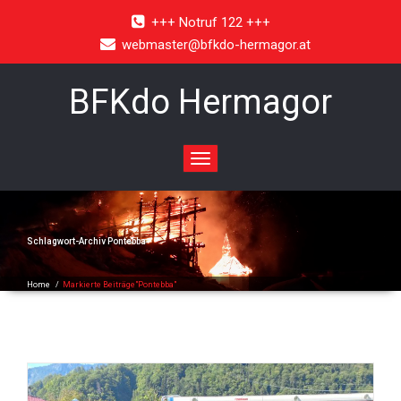
+++ Notruf 122 +++
webmaster@bfkdo-hermagor.at
BFKdo Hermagor
Toggle
navigation
Schlagwort-Archiv
Pontebba
Home
/
Markierte Beiträge"Pontebba"