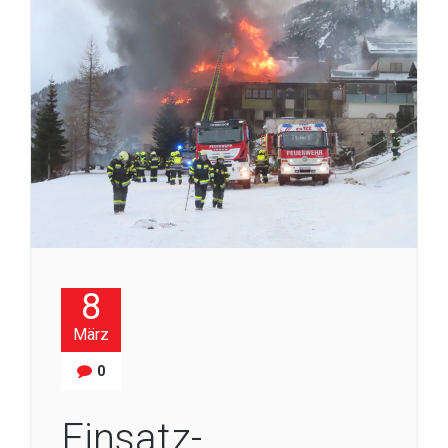
8
März
0
Einsatz-