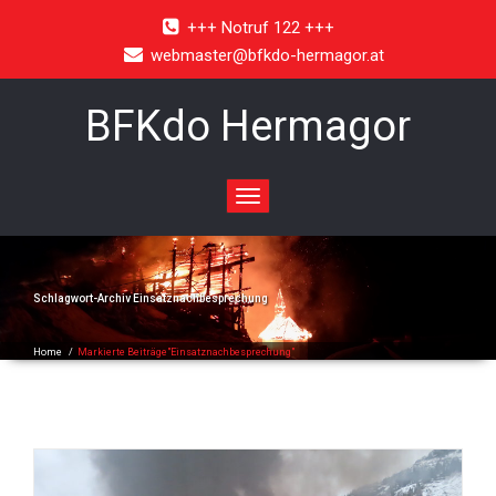
+++ Notruf 122 +++
webmaster@bfkdo-hermagor.at
BFKdo Hermagor
Toggle
navigation
Schlagwort-Archiv
Einsatznachbesprechung
Home
/
Markierte Beiträge"Einsatznachbesprechung"