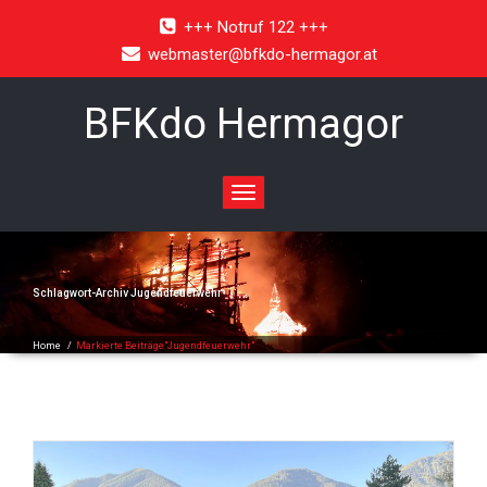
+++ Notruf 122 +++
webmaster@bfkdo-hermagor.at
BFKdo Hermagor
Toggle
navigation
Schlagwort-Archiv
Jugendfeuerwehr
Home
/
Markierte Beiträge"Jugendfeuerwehr"