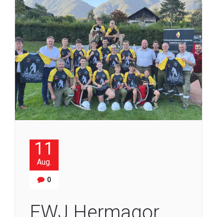
11
Aug.
0
FWJ Hermagor