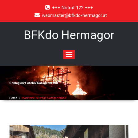
+++ Notruf 122 +++
webmaster@bfkdo-hermagor.at
BFKdo Hermagor
Toggle
navigation
Schlagwort-Archiv
Garagenbrand
Home
/
Markierte Beiträge"Garagenbrand"