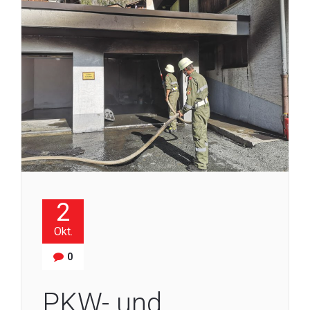
2
Okt.
0
PKW- und