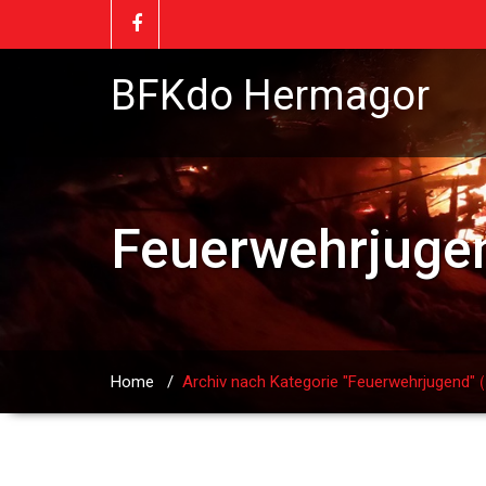
BFKdo Hermagor
Feuerwehrjuge
(
Home
/
Archiv nach Kategorie "Feuerwehrjugend"