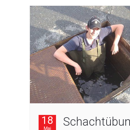
18
Schachtübun
Mai