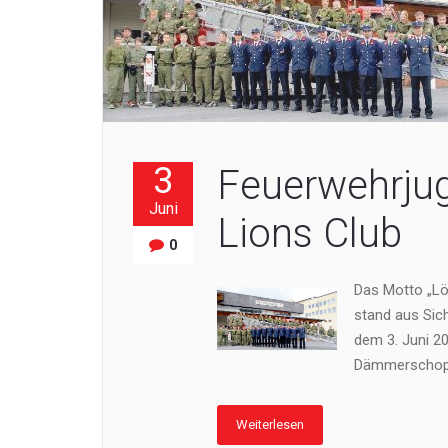
3
Feuerwehrju
Juni
Lions Club
0
Das Motto „Lö
stand aus Sich
dem 3. Juni 2
Dämmerschop
Weiterlesen