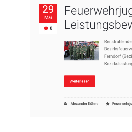
29
Feuerwehrju
Mai
Leistungsbew
0
Bei strahlend
Bezirksfeuerw
Ferndorf (Bezi
Bezirksleistu
Weiterlesen
Alexander Kühne
Feuerwehrj