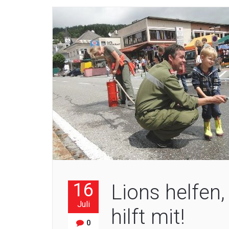
16
Lions helfen
Juli
hilft mit!
0