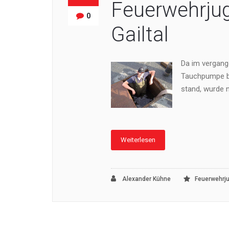
Feuerwehrjug
0
Gailtal
Da im vergang
Tauchpumpe b
stand, wurde 
Weiterlesen
Alexander Kühne
Feuerwehrj