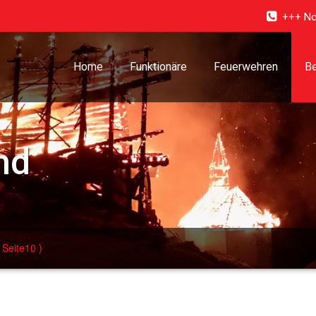
+++ No
Home
Funktionäre
Feuerwehren
Be
nd
 Seite10 )