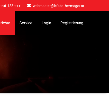
truf 122 +++
webmaster@bfkdo-hermagor.at
richte
Service
Login
Registrierung