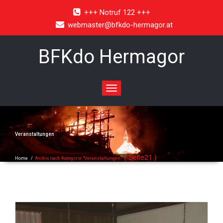
+++ Notruf 122 +++
webmaster@bfkdo-hermagor.at
BFKdo Hermagor
Toggle
navigation
Veranstaltungen
( Seite21 )
Home
/
Archiv nach Kategorie "Veranstaltungen"