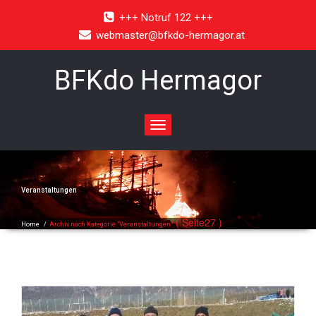
+++ Notruf 122 +++
webmaster@bfkdo-hermagor.at
BFKdo Hermagor
Toggle
navigation
Veranstaltungen
( Seite27 )
Home
/
Archiv nach Kategorie "Veranstaltungen"