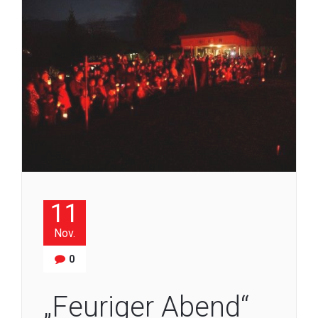
11
Nov.
0
„Feuriger Abend“