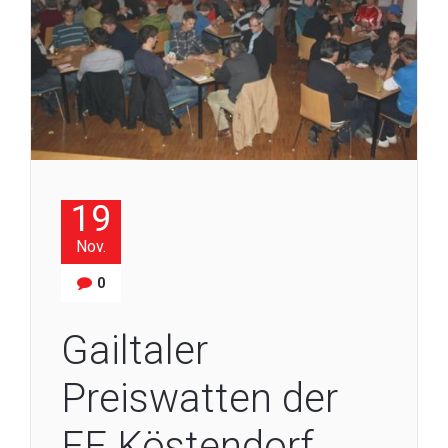
19
Nov.
0
Gailtaler
Preiswatten der
FF Köstendorf