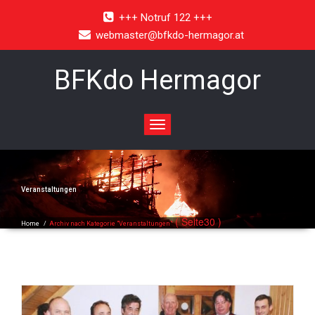
+++ Notruf 122 +++
webmaster@bfkdo-hermagor.at
BFKdo Hermagor
Toggle
navigation
Veranstaltungen
( Seite30 )
Home
/
Archiv nach Kategorie "Veranstaltungen"