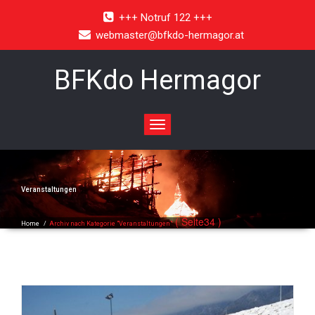
+++ Notruf 122 +++
webmaster@bfkdo-hermagor.at
BFKdo Hermagor
Toggle
navigation
Veranstaltungen
( Seite34 )
Home
/
Archiv nach Kategorie "Veranstaltungen"