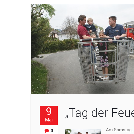
9
„Tag der Feu
Mai
Am Samstag, de
0