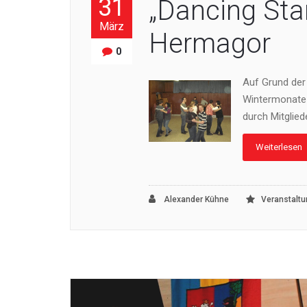
31
„Dancing Sta
März
Hermagor
0
Auf Grund der 
Wintermonate 
durch Mitglie
Weiterlesen
Alexander Kühne
Veranstalt