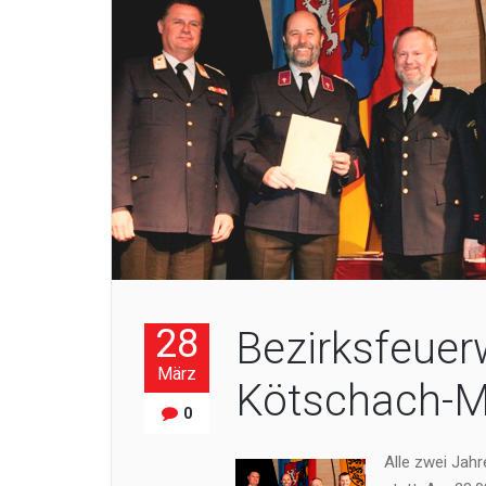
28
Bezirksfeuer
März
Kötschach-
0
Alle zwei Jah