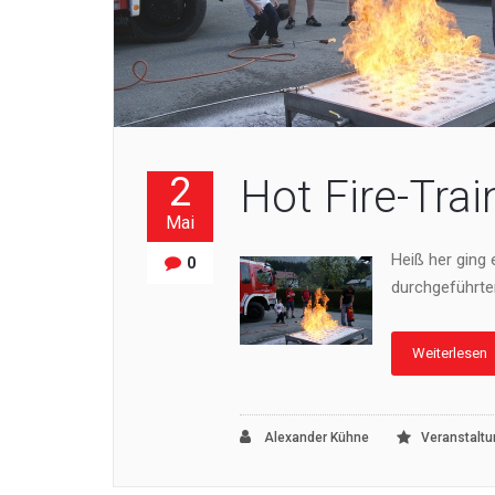
2
Hot Fire-Trai
Mai
Heiß her ging
0
durchgeführte
Weiterlesen
Alexander Kühne
Veranstalt