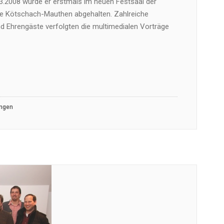
03.2008 wurde er erstmals im neuen Festsaal der
 Kötschach-Mauthen abgehalten. Zahlreiche
 Ehrengäste verfolgten die multimedialen Vorträge
ungen