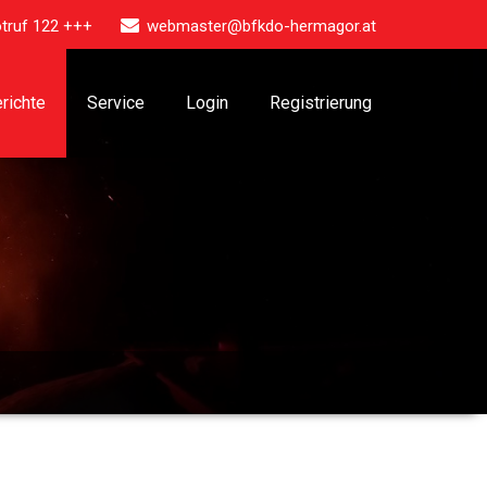
truf 122 +++
webmaster@bfkdo-hermagor.at
richte
Service
Login
Registrierung