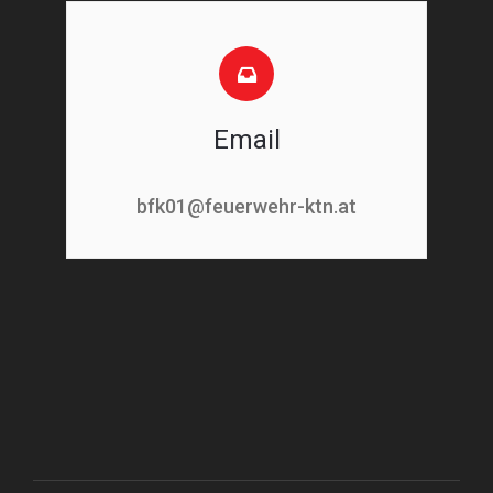
Email
bfk01@feuerwehr-ktn.at