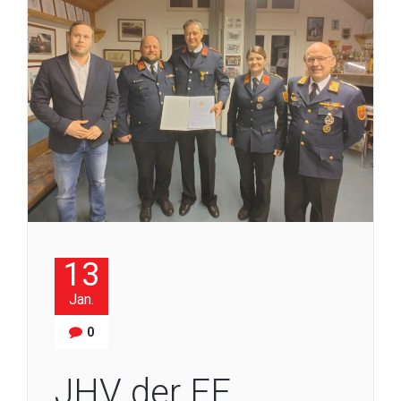
13
Jan.
0
JHV der FF