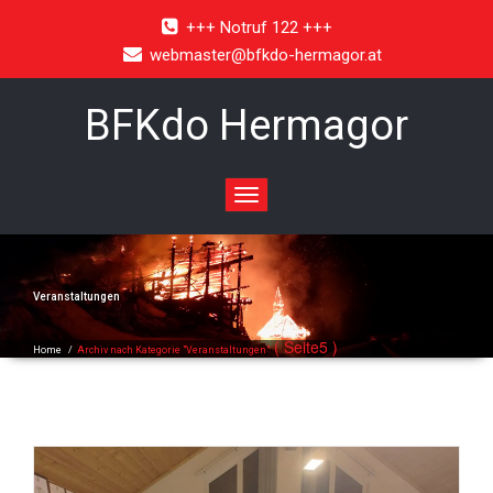
+++ Notruf 122 +++
webmaster@bfkdo-hermagor.at
BFKdo Hermagor
Toggle
navigation
Veranstaltungen
( Seite5 )
Home
/
Archiv nach Kategorie "Veranstaltungen"