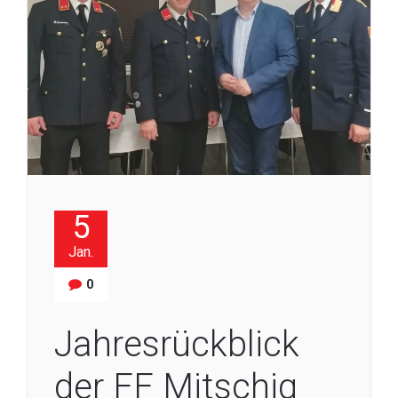
5
Jan.
0
Jahresrückblick
der FF Mitschig