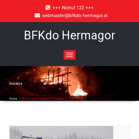
+++ Notruf 122 +++
webmaster@bfkdo-hermagor.at
BFKdo Hermagor
Toggle
navigation
Einsätze
( Seite15 )
Home
/
Archiv nach Kategorie "Einsätze"