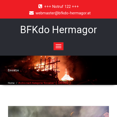
+++ Notruf 122 +++
webmaster@bfkdo-hermagor.at
BFKdo Hermagor
Toggle
navigation
Einsätze
( Seite5 )
Home
/
Archiv nach Kategorie "Einsätze"