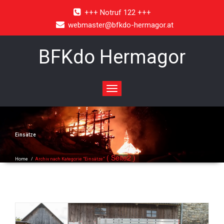
+++ Notruf 122 +++
webmaster@bfkdo-hermagor.at
BFKdo Hermagor
Toggle
navigation
Einsätze
( Seite2 )
Home
/
Archiv nach Kategorie "Einsätze"