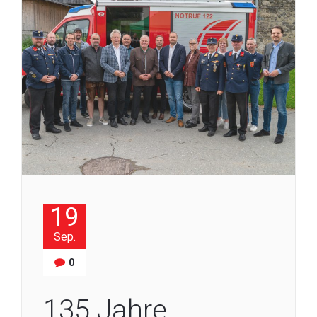
19
Sep.
0
135 Jahre