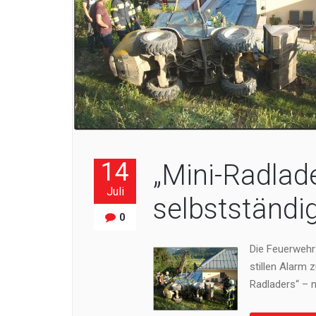
14
„Mini-Radlad
Juli
selbstständi
0
Die Feuerwehr
stillen Alarm 
Radladers“ – n