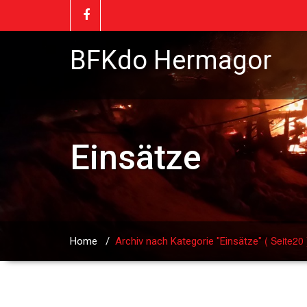
BFKdo Hermagor
Einsätze
( Seite20 
Home
/
Archiv nach Kategorie "Einsätze"