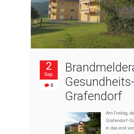
2
Brandmelder
Sep.
Gesundheits-
0
Grafendorf
Am Freitag, d
Grafendorf-G
in das erst v