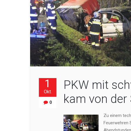
1
PKW mit sc
Okt.
kam von der 
0
Zu einem tech
Feuerwehren St
Abendstunden 