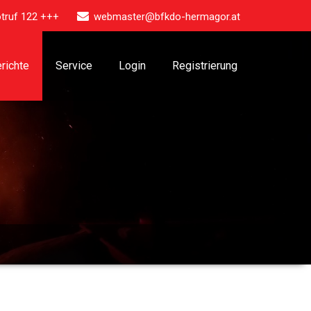
truf 122 +++
webmaster@bfkdo-hermagor.at
richte
Service
Login
Registrierung