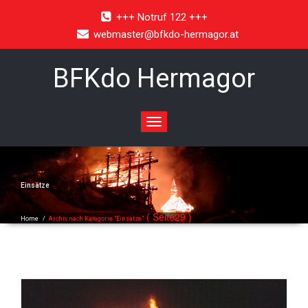
+++ Notruf 122 +++
webmaster@bfkdo-hermagor.at
BFKdo Hermagor
Toggle
navigation
Einsätze
( Seite29 )
Home
/
Archiv nach Kategorie "Einsätze"